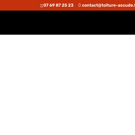
07 69 87 25 23
contact@toiture-ascude.