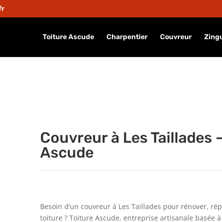
fr
Toiture Ascude
Charpentier
Couvreur
Zing
Couvreur à Les Taillades –
Ascude
Besoin d’un couvreur à Les Taillades pour rénover, rép
toiture ? Toiture Ascude, entreprise artisanale basée à