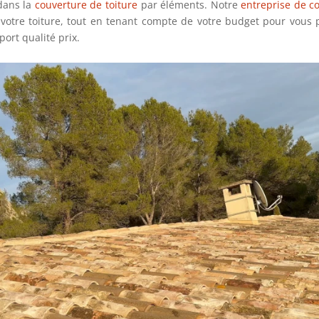
 dans la
couverture de toiture
par éléments. Notre
entreprise de c
otre toiture, tout en tenant compte de votre budget pour vous p
ort qualité prix.