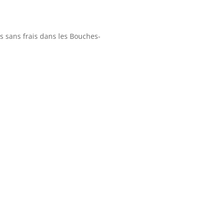
 sans frais dans les Bouches-
nt et devis gratuits dans les
u-Rhône et dans le Vaucluse