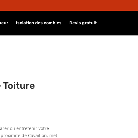
ueur
Isolation des combles
Devis gratuit
 Toiture
arer ou entretenir votre
 proximité de Cavaillon, met